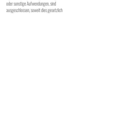
oder
sonstige Aufwendungen, sind
ausgeschlossen, soweit dies gesetzlich
zulässig ist.
7. Stornierung durch Teilnehmerinnen und
Teilnehmer
S
tornierungen müssen schriftlich,
insbesondere per E-Mail, erfolgen. Maßgeblich
ist der Zeitpunkt des
Einlangens der
Stornierung.
Bis 14 Kalendertage vor Kursbeginn ist eine
Stornierung kostenlos möglich. Ab 13
Kalendertagen bis 2
Kalendertage vor
Kursbeginn werden 50 % der
Teilnahmegebühr als Stornogebühr