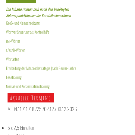
Die Inhalte richten sich nach den benötigten
Schwerpunktthemen der KursteilnehmerInnen
Groß- und Kleinschreibung
Wortverlängerung als Kontrollhilfe
ie/i-Wörter
s/ss/ß-Wörter
Wortarten
Erarbeitung der Mitsprechstrategie (nach Reuter-Liehr)
Lesetraining
Mental- und Konzentrationstraining
Aktuelle Termine
Mi 04.11./11./18./25./02.12./09.12.2026
5 x 2,5 Einheiten