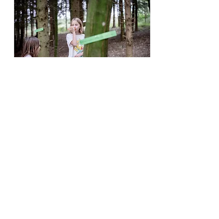
Kostenlose Schnupperstunde LRS 3./4. Kl
Outdoortraining für Kinder mit Lese-
Rechtschreibschwäche
Beginnt: 30. Okt.
Verfügbarkeit wird geladen ...
Buchen