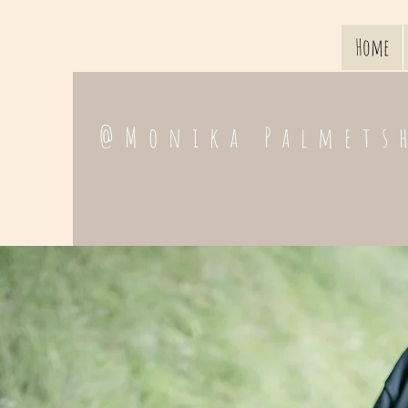
Home
@Monika Palmets
Geh mal RaUS MIT
Monika Palmetshofer