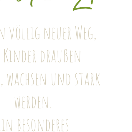
n völlig neuer Weg,
e Kinder draußen
, wachsen und stark
werden.
Ein besonderes