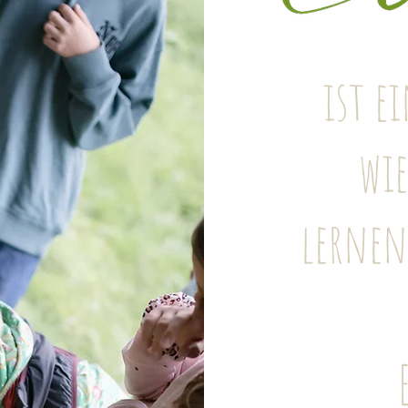
ist ei
wi
lernen