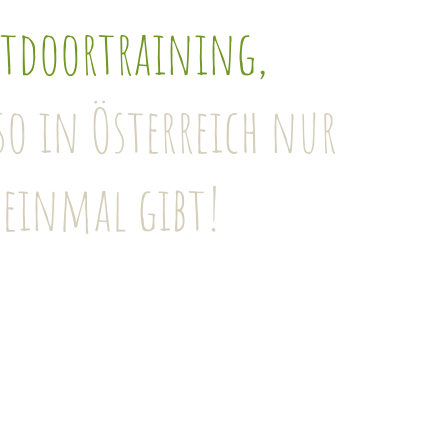
tdoortraining,
 so in Österreich nur
einmal gibt!