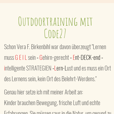
Outdoortraining mit
Code27
Schon Vera F. Birkenbihl war davon überzeugt "Lernen
muss
G E I L
sein
-
G
ehirn-gerecht
-
E
nt-DECK-end
-
i
ntelligente STRATEGIEN
-
L
ern-L
ust und es muss ein Ort
des Lernens sein, kein Ort des Belehrt-Werdens."
Genau hier setze ich mit meiner Arbeit an:
Kinder brauchen Bewegung, frische Luft und echte
Erfahrungen. Sie müssen raus in die Natur, um gesund zu