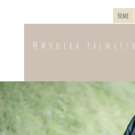
Home
@Monika Palmets
Geh mal RaUS MIT
Monika Palmetshofer