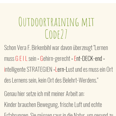
Outdoortraining mit
Code27
Schon Vera F. Birkenbihl war davon überzeugt "Lernen
muss
G E I L
sein
-
G
ehirn-gerecht
-
E
nt-DECK-end
-
i
ntelligente STRATEGIEN
-
L
ern-L
ust und es muss ein Ort
des Lernens sein, kein Ort des Belehrt-Werdens."
Genau hier setze ich mit meiner Arbeit an:
Kinder brauchen Bewegung, frische Luft und echte
Erfahrungen. Sie müssen raus in die Natur, um gesund zu