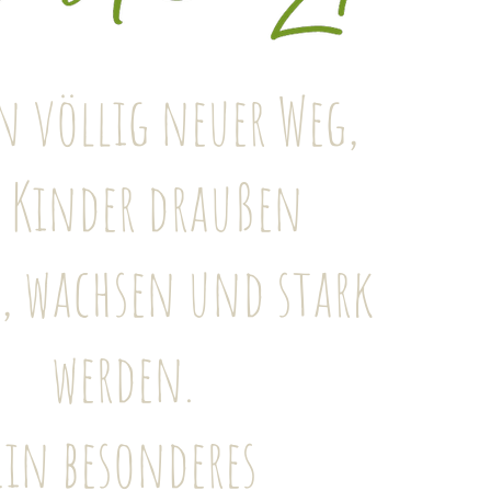
n völlig neuer Weg,
e Kinder draußen
, wachsen und stark
werden.
Ein besonderes