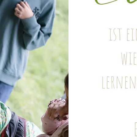
ist ei
wi
lernen