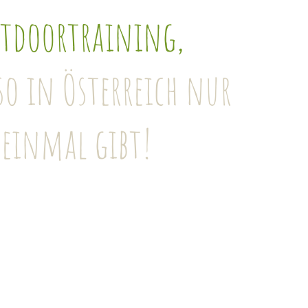
tdoortraining,
 so in Österreich nur
einmal gibt!