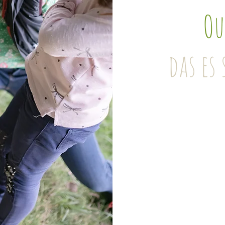
Ou
das es