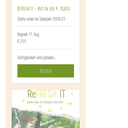
ReFresh it - Auf in die 4. Klasse
Starte sicher ins Schuljahr 2026/27
Beginnt: 17. Aug.
255
€ 255
Euro
Verfügbarkeit wird geladen ...
Buchen