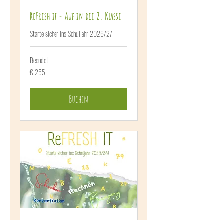
ReFresh it - Auf in die 2. Klasse
Starte sicher ins Schuljahr 2026/27
Beendet
255
€ 255
Euro
Buchen