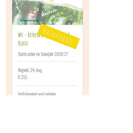
Waldviertel
WV - ReFresh it - Auf in die 3.
Klasse
Starte sicher ins Schuljahr 2026/27
Beginnt: 24. Aug.
255
€ 255
Euro
Verfügbarkeit wird geladen ...
Buchen