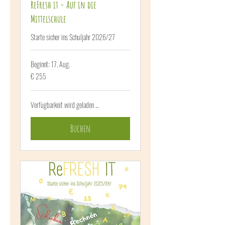
ReFresh it - Auf in die
Mittelschule
Starte sicher ins Schuljahr 2026/27
Beginnt: 17. Aug.
255
€ 255
Euro
Verfügbarkeit wird geladen ...
Buchen