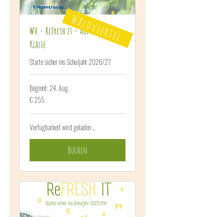
Waldviertel
WV - ReFresh it - Auf in die 2.
Klasse
Starte sicher ins Schuljahr 2026/27
Beginnt: 24. Aug.
255
€ 255
Euro
Verfügbarkeit wird geladen ...
Buchen