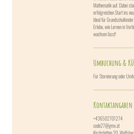
t
Mathematik auf. Dabei stär
erfolgreichen Start ins ne
Ideal für Grundschulkinder
Erlebe, wie Lernen in Verb
Umbuchung & K
Für Stornierung oder Umbu
Kontaktangaben
+436502701274
code27@gmx.at
Kirchstetten 20, Wolfsbac