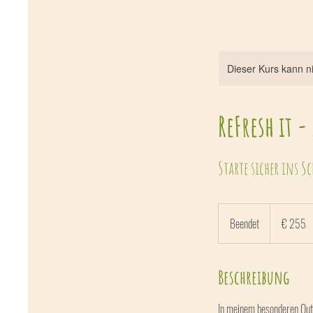
Dieser Kurs kann n
ReFresh it -
Starte sicher ins S
255
Euro
Beendet
B
€ 255
e
e
Beschreibung
n
d
e
In meinem besonderen Outd