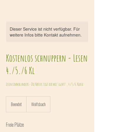
Dieser Service ist nicht verfügbar. Für
weitere Infos bitte Kontakt aufnehmen.
Kostenlos schnuppern - Lesen
4./5./6 Kl
Lesen einmal anders - Die Natur zeigt dir wie's geht! _ 4./5./6. Klasse
Beendet
B
Wolfsbach
e
e
n
Freie Plätze
d