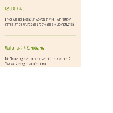
e
t
Beschreibung
Erlebe wie sich Lesen zum Abenteuer wird - Wir festigen
gemeinsam die Grundlagen und steigern die Lesemotivation
Umbuchung & Kündigung
Für Stornierung oder Umbuchungen bitte ich dich mich 2
Tage vor Kursbeginn zu informieren.
Kontaktangaben
Kirchstetten 20, Wolfsbach, Österreich
+436502701274
code27@gmx.at