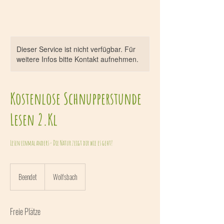
Dieser Service ist nicht verfügbar. Für
weitere Infos bitte Kontakt aufnehmen.
Kostenlose Schnupperstunde
Lesen 2.Kl
Lesen einmal anders - Die Natur zeigt dir wie es geht!
Beendet
B
Wolfsbach
e
e
n
Freie Plätze
d