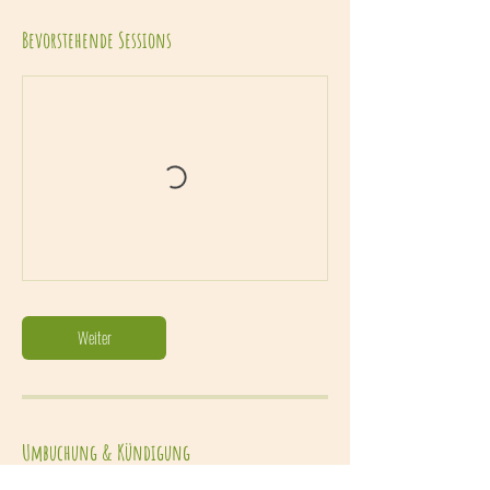
:
1
Bevorstehende Sessions
0
.
S
e
p
.
Weiter
Umbuchung & Kündigung