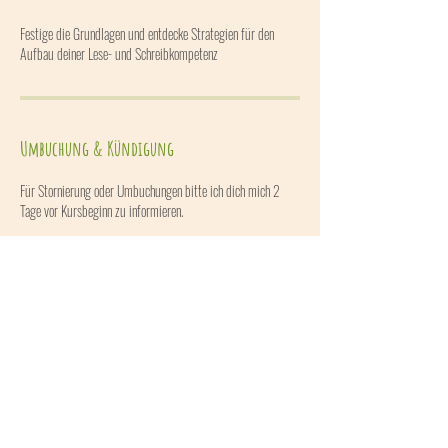
Festige die Grundlagen und entdecke Strategien für den
Aufbau deiner Lese- und Schreibkompetenz
Umbuchung & Kündigung
Für Stornierung oder Umbuchungen bitte ich dich mich 2
Tage vor Kursbeginn zu informieren.
Kontaktangaben
Kirchstetten 20, Wolfsbach, Österreich
+436502701274
code27@gmx.at