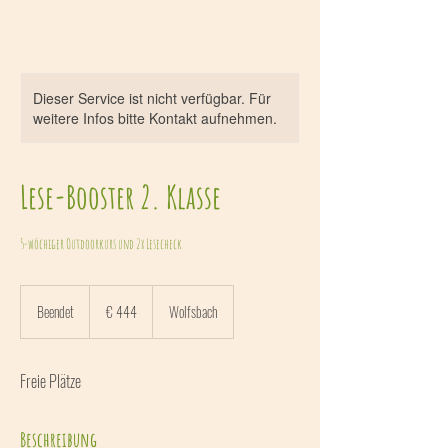
Dieser Service ist nicht verfügbar. Für
weitere Infos bitte Kontakt aufnehmen.
Lese-Booster 2. Klasse
5-wöchiger Outdoorkurs und 2x Lesecheck
444
Euro
Beendet
B
€ 444
Wolfsbach
e
e
n
Freie Plätze
d
e
t
Beschreibung