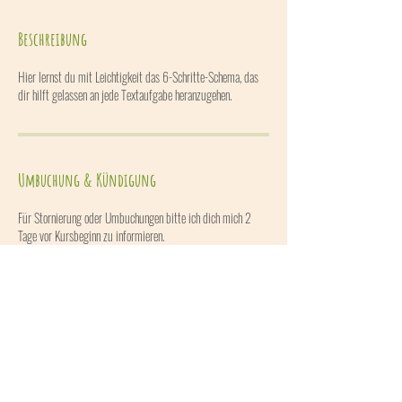
Beschreibung
Hier lernst du mit Leichtigkeit das 6-Schritte-Schema, das
dir hilft gelassen an jede Textaufgabe heranzugehen.
Umbuchung & Kündigung
Für Stornierung oder Umbuchungen bitte ich dich mich 2
Tage vor Kursbeginn zu informieren.
Kontaktangaben
+436502701274
code27@gmx.at
Kirchstetten 20, Wolfsbach, Österreich