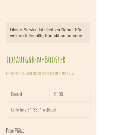
Dieser Service ist nicht verfügbar. Für
weitere Infos bitte Kontakt aufnehmen.
Textaufgaben-Booster
Dein Denk- und Bewegungsworkshop für die 3. und 4. Klasse
190
Euro
Beendet
B
€ 190
e
e
Grillenberg 34, 3354 Wolfsbach
n
d
e
Freie Plätze
t