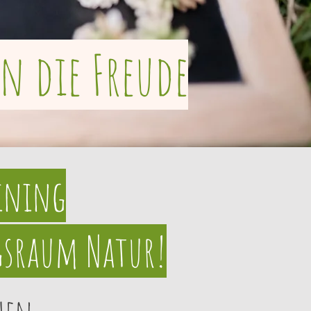
n die Freude
aining
gsraum Natur!