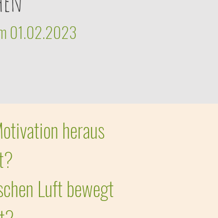
hen
d am 01.02.2023
Motivation heraus
at?
ischen Luft bewegt
ut?